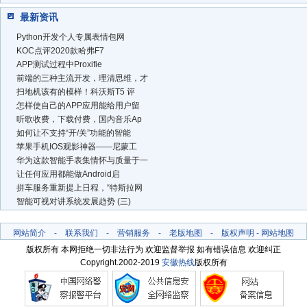
最新资讯
Python开发个人专属表情包网
KOC点评2020款哈弗F7
APP测试过程中Proxifie
前端的三种主流开发，理清思维，才
扫地机该有的模样！科沃斯T5 评
怎样使自己的APP应用能给用户留
听歌收费，下载付费，国内音乐Ap
如何让不支持“开/关”功能的智能
苹果手机IOS观影神器——尼蒙工
华为这款智能手表集情怀与质量于一
让任何应用都能做Android启
拼车服务重新提上日程，“特斯拉网
智能可视对讲系统发展趋势 (三)
网站简介
-
联系我们
-
营销服务
-
老版地图
-
版权声明
-
网站地图
版权所有 本网拒绝一切非法行为 欢迎监督举报 如有错误信息 欢迎纠正
Copyright.2002-2019
安徽热线
版权所有