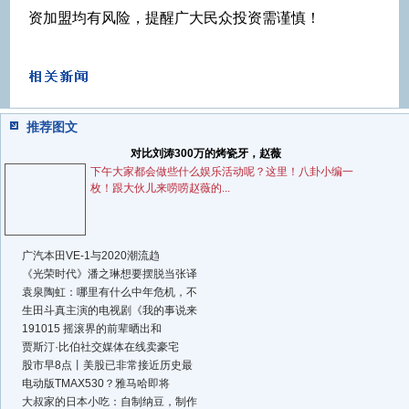
资加盟均有风险，提醒广大民众投资需谨慎！
推荐图文
对比刘涛300万的烤瓷牙，赵薇
下午大家都会做些什么娱乐活动呢？这里！八卦小编一
枚！跟大伙儿来唠唠赵薇的...
广汽本田VE-1与2020潮流趋
《光荣时代》潘之琳想要摆脱当张译
袁泉陶虹：哪里有什么中年危机，不
生田斗真主演的电视剧《我的事说来
191015 摇滚界的前辈晒出和
贾斯汀·比伯社交媒体在线卖豪宅
股市早8点丨美股已非常接近历史最
电动版TMAX530？雅马哈即将
大叔家的日本小吃：自制纳豆，制作