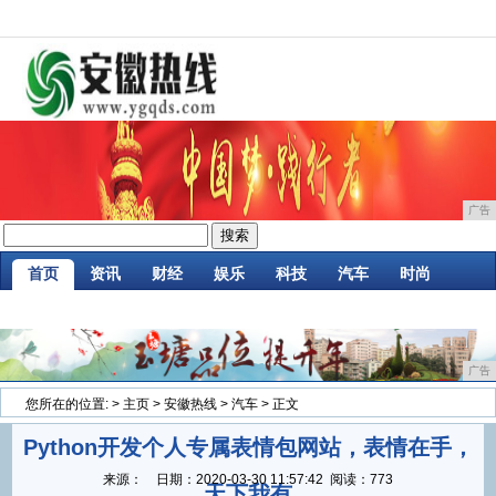
广告
首页
资讯
财经
娱乐
科技
汽车
时尚
企业
游戏
美食
商讯
消费
微商
广告
您所在的位置:
>
主页
>
安徽热线
>
汽车
> 正文
Python开发个人专属表情包网站，表情在手，
来源：
日期：
2020-03-30 11:57:42
阅读：773
天下我有