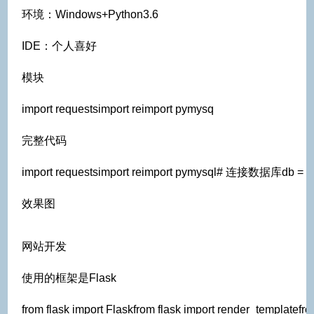
环境：Windows+Python3.6
IDE：个人喜好
模块
import requestsimport reimport pymysq
完整代码
import requestsimport reimport pymysql# 连接数据库db = pymy
效果图
网站开发
使用的框架是Flask
from flask import Flaskfrom flask import render_templa