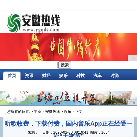
广告
首页
资讯
财经
娱乐
科技
汽车
时尚
企业
游戏
美食
商讯
消费
微商
广告
您所在的位置:
>
主页
>
安徽热线
>
娱乐
> 正文
听歌收费，下载付费，国内音乐App正在经受一
来源：
日期：
2020-03-30 08:19:41
阅读：1654
次“大变革”