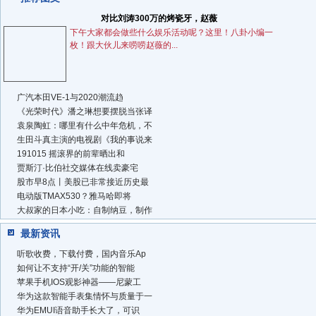
对比刘涛300万的烤瓷牙，赵薇
下午大家都会做些什么娱乐活动呢？这里！八卦小编一
枚！跟大伙儿来唠唠赵薇的...
广汽本田VE-1与2020潮流趋
《光荣时代》潘之琳想要摆脱当张译
袁泉陶虹：哪里有什么中年危机，不
生田斗真主演的电视剧《我的事说来
191015 摇滚界的前辈晒出和
贾斯汀·比伯社交媒体在线卖豪宅
股市早8点丨美股已非常接近历史最
电动版TMAX530？雅马哈即将
大叔家的日本小吃：自制纳豆，制作
最新资讯
听歌收费，下载付费，国内音乐Ap
如何让不支持“开/关”功能的智能
苹果手机IOS观影神器——尼蒙工
华为这款智能手表集情怀与质量于一
华为EMUI语音助手长大了，可识