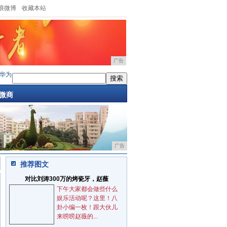
浪微博
收藏本站
广告
为EMUI语音助手长大了，可识别主人声音，背
·
黑天鹅对中国电商格局的影响？2月
微商
广告
推荐图文
对比刘涛300万的烤瓷牙，赵薇
下午大家都会做些什么
娱乐活动呢？这里！八
卦小编一枚！跟大伙儿
来唠唠赵薇的...