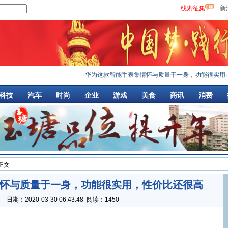
线索征集
新
·
华为这款智能手表集情怀与质量于一身，功能很实用
·
华
科技
汽车
时尚
企业
游戏
美食
商讯
消费
 正文
怀与质量于一身，功能很实用，性价比还很高
：
日期：
2020-03-30 06:43:48
阅读：1450