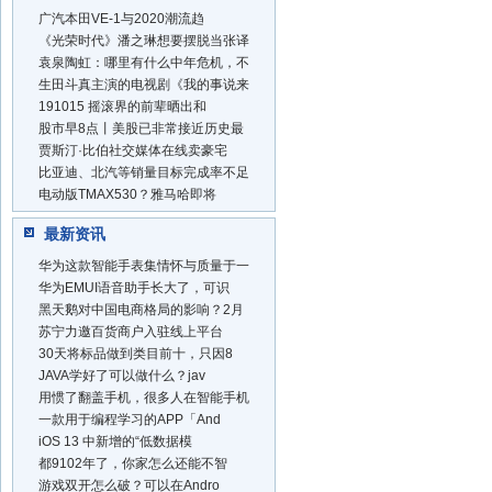
广汽本田VE-1与2020潮流趋
《光荣时代》潘之琳想要摆脱当张译
袁泉陶虹：哪里有什么中年危机，不
生田斗真主演的电视剧《我的事说来
191015 摇滚界的前辈晒出和
股市早8点丨美股已非常接近历史最
贾斯汀·比伯社交媒体在线卖豪宅
比亚迪、北汽等销量目标完成率不足
电动版TMAX530？雅马哈即将
最新资讯
华为这款智能手表集情怀与质量于一
华为EMUI语音助手长大了，可识
黑天鹅对中国电商格局的影响？2月
苏宁力邀百货商户入驻线上平台
30天将标品做到类目前十，只因8
JAVA学好了可以做什么？jav
用惯了翻盖手机，很多人在智能手机
一款用于编程学习的APP「And
iOS 13 中新增的“低数据模
都9102年了，你家怎么还能不智
游戏双开怎么破？可以在Andro