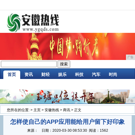
广告
首页
资讯
财经
娱乐
科技
汽车
时尚
企业
游戏
美食
商讯
消费
微商
广告
您所在的位置:
>
主页
>
安徽热线
>
商讯
> 正文
怎样使自己的APP应用能给用户留下好印象
来源：
日期：
2020-03-30 08:53:30
阅读：1562