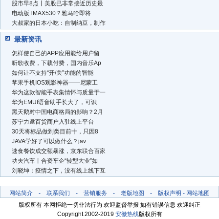
股市早8点丨美股已非常接近历史最
电动版TMAX530？雅马哈即将
大叔家的日本小吃：自制纳豆，制作
最新资讯
怎样使自己的APP应用能给用户留
听歌收费，下载付费，国内音乐Ap
如何让不支持“开/关”功能的智能
苹果手机IOS观影神器——尼蒙工
华为这款智能手表集情怀与质量于一
华为EMUI语音助手长大了，可识
黑天鹅对中国电商格局的影响？2月
苏宁力邀百货商户入驻线上平台
30天将标品做到类目前十，只因8
JAVA学好了可以做什么？jav
速食餐饮成交额暴涨，京东联合百家
功夫汽车丨合资车企“转型大业”如
刘晓坤：疫情之下，没有线上线下互
网站简介
-
联系我们
-
营销服务
-
老版地图
-
版权声明
-
网站地图
版权所有 本网拒绝一切非法行为 欢迎监督举报 如有错误信息 欢迎纠正
Copyright.2002-2019
安徽热线
版权所有