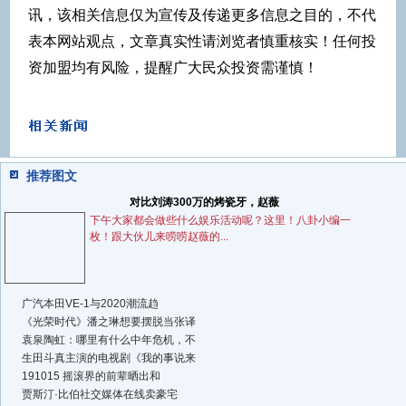
讯，该相关信息仅为宣传及传递更多信息之目的，不代
表本网站观点，文章真实性请浏览者慎重核实！任何投
资加盟均有风险，提醒广大民众投资需谨慎！
推荐图文
对比刘涛300万的烤瓷牙，赵薇
下午大家都会做些什么娱乐活动呢？这里！八卦小编一
枚！跟大伙儿来唠唠赵薇的...
广汽本田VE-1与2020潮流趋
《光荣时代》潘之琳想要摆脱当张译
袁泉陶虹：哪里有什么中年危机，不
生田斗真主演的电视剧《我的事说来
191015 摇滚界的前辈晒出和
贾斯汀·比伯社交媒体在线卖豪宅