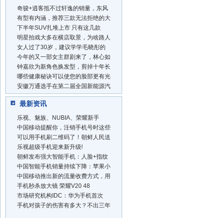
奇骏+逍客抵不过轩逸的销量，东风
有型有内涵，推荐三款无法拒绝的大
下半年SUV扎堆上市 只有这几款
明星拍戏大多在横店取景，为啥路人
女人过了30岁，建议学学毛晓彤的
今年的又一部女主群剧来了，林心如
钟嘉欣为新角色换发型，剪掉十年长
哪些健康秘诀可以使您的脸部更有光
安徽万通选手在第二届全国新能源汽
最新资讯
乐视、魅族、NUBIA、荣耀新手
中国移动提醒你，注销手机号时这些
可以用手机刷二维码了！朝鲜人民送
乐视超级手机迎来新升级!
朝鲜发布强大智能手机：人脸+指纹
中国智能手机销量持续下降：苹果小
中国移动推出新的流量收费方式，用
手机秒杀放大镜 荣耀V20 48
市场研究机构IDC：华为手机首次
手机对孩子的伤害有多大？不出三年