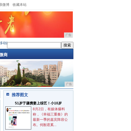
浪微博
收藏本站
广告
提醒你，注销手机号时这些账户必须解除，
·
可以用手机刷二维码了！朝鲜人民送给自
微商
广告
推荐图文
51岁于谦携妻上综艺！小10岁
8月2日，有媒体爆料
称，《幸福三重奏》的
最新一季的嘉宾阵容公
布。何猷君奚...