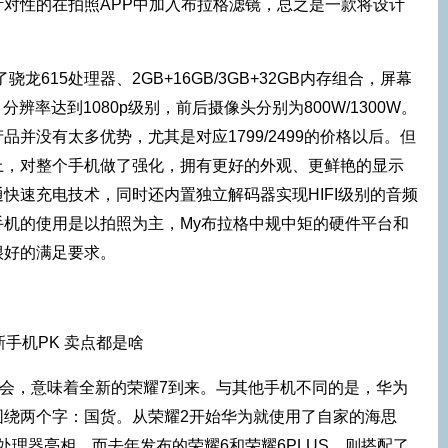
对性的在拍照APP中加入布拉格滤镜，总之是一款将设计
龙615处理器、2GB+16GB/3GB+32GB内存组合，屏幕
，分辨率达到1080p级别，前后摄像头分别为800W/1300W。
并没有太多优势，尤其是对应1799/2499的价格以后。但
上，对整个手机做了强化，拥有更好的外观、更鲜艳的显示
快速充电技术，同时还内置独立解码器实现HIFI级别的音频
手机的使用是以拍照为主，My布拉格中规中矩的硬件平台和
很好的满足要求。
布会，意味着全新的荣耀7到来。与其他手机不同的是，华为
围绕两个字：国货。从荣耀2开始华为就使用了自家的海思
处理器亮相。而去年发布的荣耀6和荣耀6PLUS，则搭配了