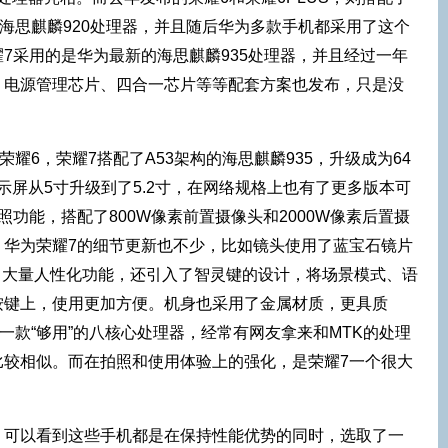
的海思麒麟920处理器，并且随后华为多款手机都采用了这个
7采用的是华为最新的海思麒麟935处理器，并且经过一年
、电源管理芯片、四合一芯片等等配套方案也发布，只是没
荣耀6，荣耀7搭配了A53架构的海思麒麟935，升级成为64
显示屏从5寸升级到了5.2寸，在网络规格上也有了更多版本可
功能，搭配了800W像素前置摄像头和2000W像素后置摄
。华为荣耀7的细节更新也不少，比如镜头使用了蓝宝石镜片
提供了大量人性化功能，还引入了智灵键的设计，将场景模式、语
按键上，使用更加方便。机身也采用了金属材质，更具质
是一款“够用”的八核心处理器，经常有网友拿来和MTK的处理
比较相似。而在拍照和使用体验上的强化，是荣耀7一个很大
，可以看到这些手机都是在保持性能优势的同时，选取了一