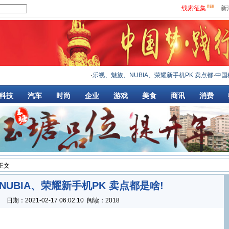
线索征集
新
·
乐视、魅族、NUBIA、荣耀新手机PK 卖点都
·
中国移动
科技
汽车
时尚
企业
游戏
美食
商讯
消费
 正文
UBIA、荣耀新手机PK 卖点都是啥!
：
日期：
2021-02-17 06:02:10
阅读：2018