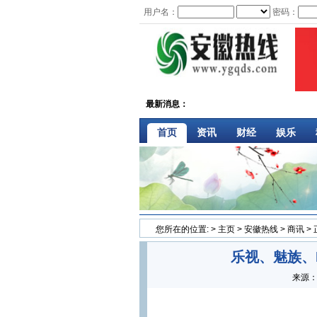
用户名：
密码：
最新消息：
首页
资讯
财经
娱乐
您所在的位置:
>
主页
>
安徽热线
>
商讯
>
乐视、魅族、N
来源