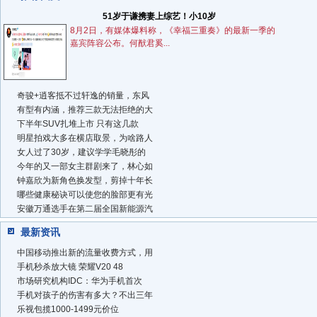
51岁于谦携妻上综艺！小10岁
8月2日，有媒体爆料称，《幸福三重奏》的最新一季的
嘉宾阵容公布。何猷君奚...
奇骏+逍客抵不过轩逸的销量，东风
有型有内涵，推荐三款无法拒绝的大
下半年SUV扎堆上市 只有这几款
明星拍戏大多在横店取景，为啥路人
女人过了30岁，建议学学毛晓彤的
今年的又一部女主群剧来了，林心如
钟嘉欣为新角色换发型，剪掉十年长
哪些健康秘诀可以使您的脸部更有光
安徽万通选手在第二届全国新能源汽
最新资讯
中国移动推出新的流量收费方式，用
手机秒杀放大镜 荣耀V20 48
市场研究机构IDC：华为手机首次
手机对孩子的伤害有多大？不出三年
乐视包揽1000-1499元价位