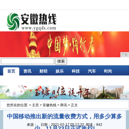
广告
首页
资讯
财经
娱乐
科技
汽车
时尚
企业
游戏
美食
商讯
消费
微商
广告
您所在的位置:
>
主页
>
安徽热线
>
商讯
> 正文
中国移动推出新的流量收费方式，用多少算多
来源：
日期：
2021-02-17 05:12:32
阅读：942
少，11月23日正式执行!