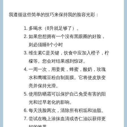
我遵循这些简单的技巧来保持我的脸容光彩：
多喝水（8升就足够了）。
如果您想拥有一个没有黑眼圈的好脸，
则必须睡8个小时
维生素C是关键，饮食中应加入橙子，柠
檬等。您会对结果感到惊讶。
一周一次，用姜黄，蜂蜜，酸奶，玫瑰
水和鹰嘴豆粉自制面膜。它将使皮肤变
亮并保持光滑。
使用防晒霜可以保护自己免受有害的阳
光和过早老化的影响。
每天洗脸两次，清除所有积垢和油脂。
尝试在晚上涂抹血清或杏仁油以获得更
好的效果。