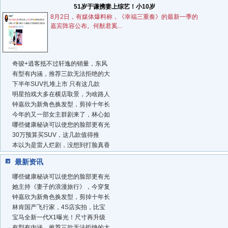
51岁于谦携妻上综艺！小10岁
8月2日，有媒体爆料称，《幸福三重奏》的最新一季的
嘉宾阵容公布。何猷君奚...
奇骏+逍客抵不过轩逸的销量，东风
有型有内涵，推荐三款无法拒绝的大
下半年SUV扎堆上市 只有这几款
明星拍戏大多在横店取景，为啥路人
钟嘉欣为新角色换发型，剪掉十年长
今年的又一部女主群剧来了，林心如
哪些健康秘诀可以使您的脸部更有光
30万预算买SUV，这几款值得推
本以为是雷人烂剧，没想到打脸真香
最新资讯
哪些健康秘诀可以使您的脸部更有光
她主持《妻子的浪漫旅行》，今穿复
钟嘉欣为新角色换发型，剪掉十年长
林肯国产飞行家，4S店实拍，比宝
宝马全新一代X1曝光！尺寸再升级
有型有内涵，推荐三款无法拒绝的大