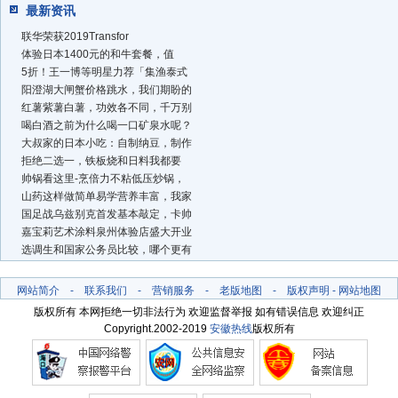
最新资讯
联华荣获2019Transfor
体验日本1400元的和牛套餐，值
5折！王一博等明星力荐「集渔泰式
阳澄湖大闸蟹价格跳水，我们期盼的
红薯紫薯白薯，功效各不同，千万别
喝白酒之前为什么喝一口矿泉水呢？
大叔家的日本小吃：自制纳豆，制作
拒绝二选一，铁板烧和日料我都要
帅锅看这里-烹倍力不粘低压炒锅，
山药这样做简单易学营养丰富，我家
国足战乌兹别克首发基本敲定，卡帅
嘉宝莉艺术涂料泉州体验店盛大开业
选调生和国家公务员比较，哪个更有
网站简介
-
联系我们
-
营销服务
-
老版地图
-
版权声明
-
网站地图
版权所有 本网拒绝一切非法行为 欢迎监督举报 如有错误信息 欢迎纠正
Copyright.2002-2019
安徽热线
版权所有