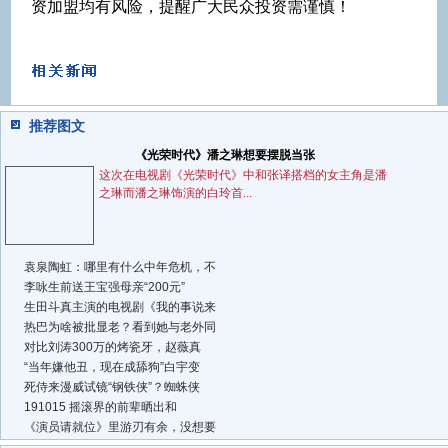
资加盟均有风险，提醒广大民众投资需谨慎！
推荐图文
《光荣时代》潘之琳想要摆脱当张
这次在电视剧《光荣时代》中和张译搭档的女主角是潘
之琳而潘之琳饰演的白玲首...
袁泉陶虹：哪里有什么中年危机，不
李咏生前送王宝强母亲“200元”
生田斗真主演的电视剧《我的事说来
热巴为啥被批显老？看到她与老外同
对比刘涛300万的烤瓷牙，赵薇真
“当年嫌他丑，现在成舔狗”白宇变
死侍来漫威试镜“钢铁侠”？蜘蛛侠
191015 摇滚界的前辈晒出和
《演员请就位》里游刃有余，没想要