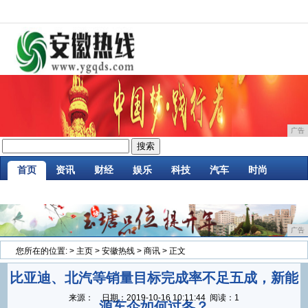
广告
首页
资讯
财经
娱乐
科技
汽车
时尚
企业
游戏
美食
商讯
消费
微商
广告
您所在的位置:
>
主页
>
安徽热线
>
商讯
> 正文
比亚迪、北汽等销量目标完成率不足五成，新能
来源：
日期：
2019-10-16 10:11:44
阅读：1
源车企如何过冬？