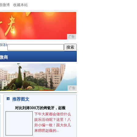
浪微博
收藏本站
广告
细评测：全面进化的骁龙855
·
顶级折叠手机炫酷新体验 华为Mate Xs今日
·
华为在欧设
微商
广告
推荐图文
对比刘涛300万的烤瓷牙，赵薇
下午大家都会做些什么
娱乐活动呢？这里！八
卦小编一枚！跟大伙儿
来唠唠赵薇的...