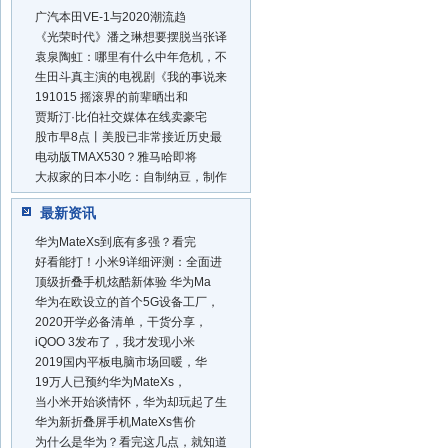
广汽本田VE-1与2020潮流趋
《光荣时代》潘之琳想要摆脱当张译
袁泉陶虹：哪里有什么中年危机，不
生田斗真主演的电视剧《我的事说来
191015 摇滚界的前辈晒出和
贾斯汀·比伯社交媒体在线卖豪宅
股市早8点丨美股已非常接近历史最
电动版TMAX530？雅马哈即将
大叔家的日本小吃：自制纳豆，制作
最新资讯
华为MateXs到底有多强？看完
好看能打！小米9详细评测：全面进
顶级折叠手机炫酷新体验 华为Ma
华为在欧设立的首个5G设备工厂，
2020开学必备清单，干货分享，
iQOO 3发布了，我才发现小米
2019国内平板电脑市场回暖，华
19万人已预约华为MateXs，
当小米开始谈情怀，华为却玩起了生
华为新折叠屏手机MateXs售价
为什么是华为？看完这几点，就知道