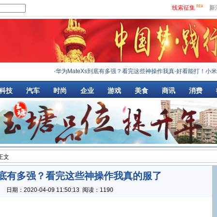
线索征集
新
·
华为MateXs到底有多强？看完这些神操作我真
·
好看能打！小米9详
科技
汽车
时尚
企业
游戏
美食
商讯
消费
 正文
s到底有多强？看完这些神操作我真的服了
：
日期：
2020-04-09 11:50:13
阅读：1190