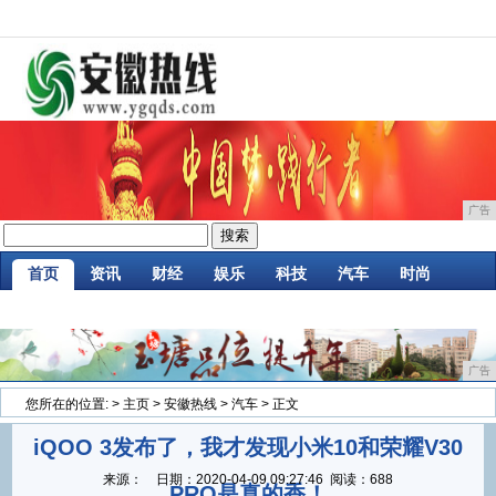
广告
首页
资讯
财经
娱乐
科技
汽车
时尚
企业
游戏
美食
商讯
消费
微商
广告
您所在的位置:
>
主页
>
安徽热线
>
汽车
> 正文
iQOO 3发布了，我才发现小米10和荣耀V30
来源：
日期：
2020-04-09 09:27:46
阅读：688
PRO是真的香！