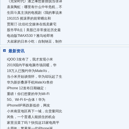
《光荣时代》潘之琳想要摆脱当张译
袁泉陶虹：哪里有什么中年危机，不
生田斗真主演的电视剧《我的事说来
191015 摇滚界的前辈晒出和
贾斯汀·比伯社交媒体在线卖豪宅
股市早8点丨美股已非常接近历史最
电动版TMAX530？雅马哈即将
大叔家的日本小吃：自制纳豆，制作
最新资讯
iQOO 3发布了，我才发现小米
2019国内平板电脑市场回暖，华
19万人已预约华为MateXs，
当小米开始谈情怀，华为却玩起了生
华为新折叠屏手机MateXs售价
iPhone 12发布日期确定：
重磅！你们想要的华为Wi-Fi
5G、Wi-Fi 6+合体！华为
iPhone8P再跌新低价，网友
小米南亚地区再下一城，出货量同比
闲鱼，一个普通人能抓住的机会
家里没菜了吗？快找这15家电商平
十周年：苹果第一代iPhone诞