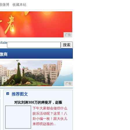
浪微博
收藏本站
广告
s售价16999元，
·
iPhone 12发布日期确定：三网通5G+三
·
重磅！你们想要的华为Wi-F
微商
广告
推荐图文
对比刘涛300万的烤瓷牙，赵薇
下午大家都会做些什么
娱乐活动呢？这里！八
卦小编一枚！跟大伙儿
来唠唠赵薇的...