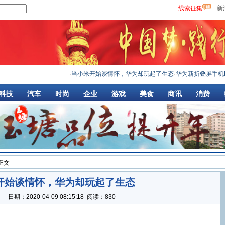
线索征集
新
·
当小米开始谈情怀，华为却玩起了生态
·
华为新折叠屏手机MateX
科技
汽车
时尚
企业
游戏
美食
商讯
消费
 正文
开始谈情怀，华为却玩起了生态
：
日期：
2020-04-09 08:15:18
阅读：830