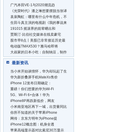
广汽本田VE-1与2020潮流趋
《光荣时代》潘之琳想要摆脱当张译
袁泉陶虹：哪里有什么中年危机，不
生田斗真主演的电视剧《我的事说来
191015 摇滚界的前辈晒出和
贾斯汀·比伯社交媒体在线卖豪宅
股市早8点丨美股已非常接近历史最
电动版TMAX530？雅马哈即将
大叔家的日本小吃：自制纳豆，制作
最新资讯
当小米开始谈情怀，华为却玩起了生
华为新折叠屏手机MateXs售价
iPhone 12发布日期确定：
重磅！你们想要的华为Wi-Fi
5G、Wi-Fi 6+合体！华为
iPhone8P再跌新低价，网友
小米南亚地区再下一城，出货量同比
你所不知道的关于苹果iPhone
网传：京东方明年为iPhone提
iPhone12概念图：机身全透
苹果高端显示器对比索尼30万显示