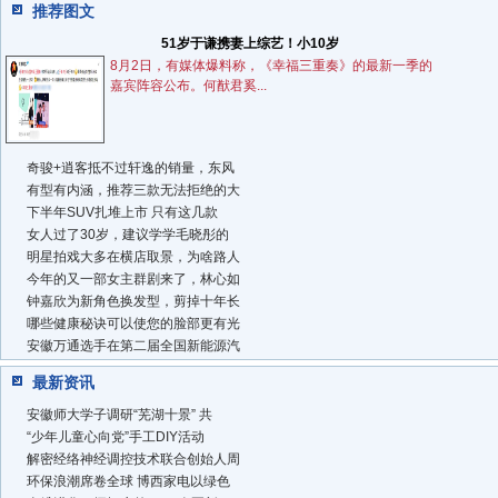
推荐图文
51岁于谦携妻上综艺！小10岁
8月2日，有媒体爆料称，《幸福三重奏》的最新一季的
嘉宾阵容公布。何猷君奚...
奇骏+逍客抵不过轩逸的销量，东风
有型有内涵，推荐三款无法拒绝的大
下半年SUV扎堆上市 只有这几款
女人过了30岁，建议学学毛晓彤的
明星拍戏大多在横店取景，为啥路人
今年的又一部女主群剧来了，林心如
钟嘉欣为新角色换发型，剪掉十年长
哪些健康秘诀可以使您的脸部更有光
安徽万通选手在第二届全国新能源汽
最新资讯
安徽师大学子调研“芜湖十景” 共
“少年儿童心向党”手工DIY活动
解密经络神经调控技术联合创始人周
环保浪潮席卷全球 博西家电以绿色