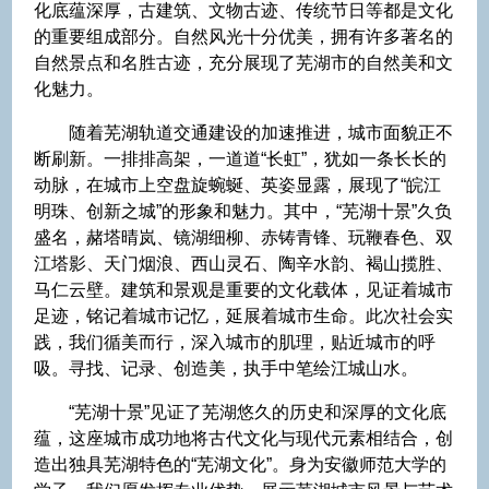
化底蕴深厚，古建筑、文物古迹、传统节日等都是文化
的重要组成部分。自然风光十分优美，拥有许多著名的
自然景点和名胜古迹，充分展现了芜湖市的自然美和文
化魅力。
随着芜湖轨道交通建设的加速推进，城市面貌正不
断刷新。一排排高架，一道道“长虹”，犹如一条长长的
动脉，在城市上空盘旋蜿蜒、英姿显露，展现了“皖江
明珠、创新之城”的形象和魅力。其中，“芜湖十景”久负
盛名，赭塔晴岚、镜湖细柳、赤铸青锋、玩鞭春色、双
江塔影、天门烟浪、西山灵石、陶辛水韵、褐山揽胜、
马仁云壁。建筑和景观是重要的文化载体，见证着城市
足迹，铭记着城市记忆，延展着城市生命。此次社会实
践，我们循美而行，深入城市的肌理，贴近城市的呼
吸。寻找、记录、创造美，执手中笔绘江城山水。
“芜湖十景”见证了芜湖悠久的历史和深厚的文化底
蕴，这座城市成功地将古代文化与现代元素相结合，创
造出独具芜湖特色的“芜湖文化”。身为安徽师范大学的