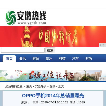
广告
首页
资讯
财经
娱乐
科技
汽车
时尚
企业
游戏
美食
商讯
消费
微商
广告
您所在的位置:
>
主页
>
安徽热线
>
资讯
> 正文
OPPO手机2014年总销量曝光
来源：
日期：
2020-07-31 04:10:28
阅读：1589