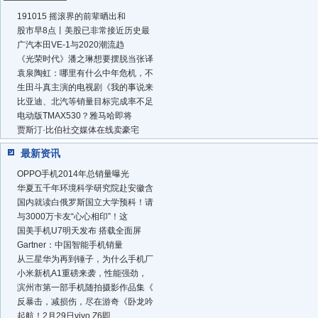
191015 摇滚界的前辈晒出和
股市早8点丨美股已非常接近历史最
广汽本田VE-1与2020潮流趋
《光荣时代》潘之琳想要摆脱当张译
袁泉陶虹：哪里有什么中年危机，不
生田斗真主演的电视剧《我的事说来
比亚迪、北汽等销量目标完成率不足
电动版TMAX530？雅马哈即将
贾斯汀·比伯社交媒体在线卖豪宅
最新资讯
OPPO手机2014年总销量曝光
华夏五千年环境科学研究院赴安徽含
国内就读白俄罗斯国立大学预科！请
与3000万卡友“心心相印”！这
国美手机U7明天发布 搭载全面屏
Gartner：中国智能手机销量
从三星华为再到锤子，为什么手机厂
小米新机A1重磅来袭，性能强劲，
滨州市第一部手机随拍摄影作品集《
反暴击，减损伤，尽在游奇《卧龙吟
起航！2月29日vivo Z6即