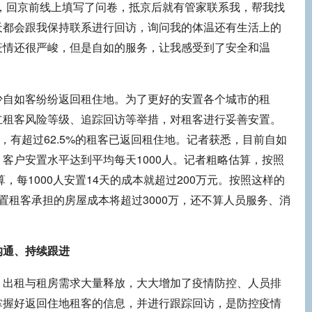
子，回京前线上填写了问卷，抵京后就有管家联系我，帮我找
天都会跟我保持联系进行回访，询问我的体温还有生活上的
疫情还很严峻，但是自如的服务，让我感受到了安全和温
少自如客纷纷返回租住地。为了更好的安置各个城市的租
立租客风险等级、追踪回访等举措，对租客进行妥善安置。
日，有超过62.5%的租客已返回租住地。记者获悉，目前自如
，客户安置水平达到平均每天1000人。记者粗略估算，按照
算，每1000人安置14天的成本就超过200万元。按照这样的
置租客承担的房屋成本将超过3000万，还不算人员服务、消
沟通、持续跟进
、出租与租房需求大量释放，大大增加了疫情防控、人员排
掌握好返回住地租客的信息，并进行跟踪回访，是防控疫情