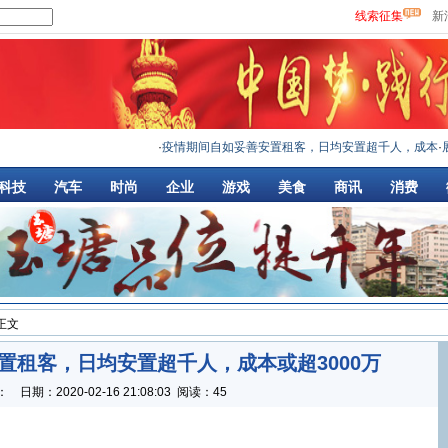
线索征集
新
·
疫情期间自如妥善安置租客，日均安置超千人，成本
·
展现
科技
汽车
时尚
企业
游戏
美食
商讯
消费
 正文
置租客，日均安置超千人，成本或超3000万
：
日期：
2020-02-16 21:08:03
阅读：45