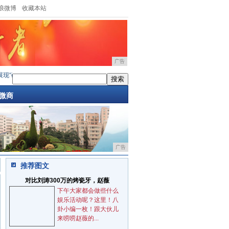
浪微博
收藏本站
广告
“硬核”实力，6万6哈弗M6销量逆市增长
·
让挑剔的90后爱不释手，这款车的魅力究竟
微商
广告
推荐图文
对比刘涛300万的烤瓷牙，赵薇
下午大家都会做些什么
娱乐活动呢？这里！八
卦小编一枚！跟大伙儿
来唠唠赵薇的...