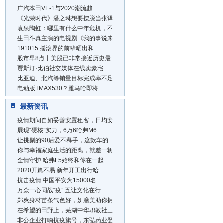
广汽本田VE-1与2020潮流趋
《光荣时代》潘之琳想要摆脱当张译
袁泉陶虹：哪里有什么中年危机，不
生田斗真主演的电视剧《我的事说来
191015 摇滚界的前辈晒出和
股市早8点丨美股已非常接近历史最
贾斯汀·比伯社交媒体在线卖豪宅
比亚迪、北汽等销量目标完成率不足
电动版TMAX530？雅马哈即将
最新资讯
疫情期间自如妥善安置租客，日均安
展现“硬核”实力，6万6哈弗M6
让挑剔的90后爱不释手，这款车的
你与幸福家庭生活的距离，就差一辆
全情守护 哈弗F5始终和你在一起
2020开篇不易 新年开工出行哈
抗击疫情 中国平安为15000名
万众一心同战“疫” 五让文化在行
郑爽身材苗条气色好，妍膳美助你拥
在希望的田野上，芜湖中华职教社三
非公企业打响抗疫旗号，东弘药业登