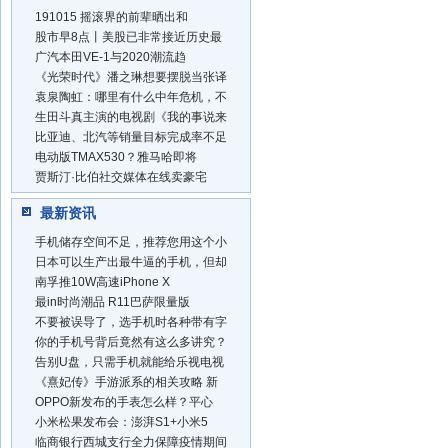
191015 摇滚界的前辈晒出和
股市早8点丨美股已非常接近历史最
广汽本田VE-1与2020潮流趋
《光荣时代》潘之琳想要摆脱当张译
袁泉陶虹：哪里有什么中年危机，不
生田斗真主演的电视剧《我的事说来
比亚迪、北汽等销量目标完成率不足
电动版TMAX530？雅马哈即将
贾斯汀·比伯社交媒体在线卖豪宅
最新资讯
手机储存空间不足，推荐您用这个小
日本可以生产出最牛逼的手机，但却
南孚推10W高速iPhone X
最in时尚潮品 R11巴萨限量版
不要被误导了，选手机时各种带有字
你的手机号背后竟然有这么多讲究？
告别U盘，只需手机就能给乐视电视
《熹妃传》手游派系的相关攻略 新
OPPO新发布的手表怎么样？平心
小米松果发布会：澎湃S1+小米5
临商银行西城支行全力保障疫情期间