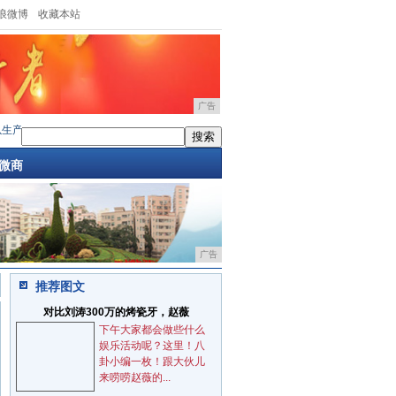
浪微博
收藏本站
广告
产出最牛逼的手机，但却走不出国门
·
南孚推10W高速iPhone X专用无线充 售
·
最in
微商
广告
推荐图文
对比刘涛300万的烤瓷牙，赵薇
下午大家都会做些什么
娱乐活动呢？这里！八
卦小编一枚！跟大伙儿
来唠唠赵薇的...