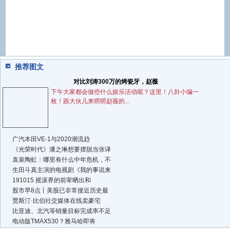
推荐图文
对比刘涛300万的烤瓷牙，赵薇
下午大家都会做些什么娱乐活动呢？这里！八卦小编一
枚！跟大伙儿来唠唠赵薇的...
广汽本田VE-1与2020潮流趋
《光荣时代》潘之琳想要摆脱当张译
袁泉陶虹：哪里有什么中年危机，不
生田斗真主演的电视剧《我的事说来
191015 摇滚界的前辈晒出和
股市早8点丨美股已非常接近历史最
贾斯汀·比伯社交媒体在线卖豪宅
比亚迪、北汽等销量目标完成率不足
电动版TMAX530？雅马哈即将