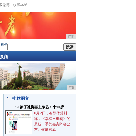
浪微博
收藏本站
广告
机链引爆媒体关注!
·
手机充电器可以混用吗？2A和1A区别看后恍然大
·
一张图看懂华为Mat
微商
广告
推荐图文
51岁于谦携妻上综艺！小10岁
8月2日，有媒体爆料
称，《幸福三重奏》的
最新一季的嘉宾阵容公
布。何猷君奚...