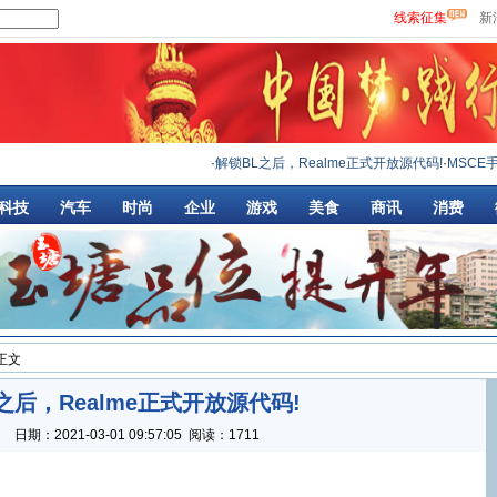
线索征集
新
·
解锁BL之后，Realme正式开放源代码!
·
MSCE手
科技
汽车
时尚
企业
游戏
美食
商讯
消费
 正文
之后，Realme正式开放源代码!
：
日期：
2021-03-01 09:57:05
阅读：1711