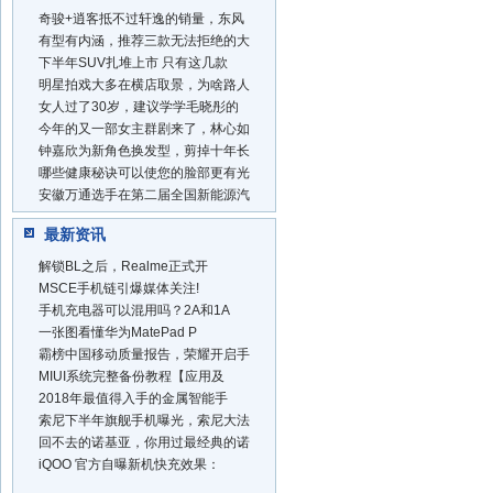
奇骏+逍客抵不过轩逸的销量，东风
有型有内涵，推荐三款无法拒绝的大
下半年SUV扎堆上市 只有这几款
明星拍戏大多在横店取景，为啥路人
女人过了30岁，建议学学毛晓彤的
今年的又一部女主群剧来了，林心如
钟嘉欣为新角色换发型，剪掉十年长
哪些健康秘诀可以使您的脸部更有光
安徽万通选手在第二届全国新能源汽
最新资讯
解锁BL之后，Realme正式开
MSCE手机链引爆媒体关注!
手机充电器可以混用吗？2A和1A
一张图看懂华为MatePad P
霸榜中国移动质量报告，荣耀开启手
MIUI系统完整备份教程【应用及
2018年最值得入手的金属智能手
索尼下半年旗舰手机曝光，索尼大法
回不去的诺基亚，你用过最经典的诺
iQOO 官方自曝新机快充效果：