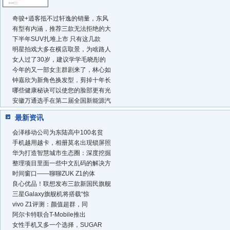
奇骏+逍客抵不过轩逸的销量，东风
有型有内涵，推荐三款无法拒绝的大
下半年SUV扎堆上市 只有这几款
明星拍戏大多在横店取景，为啥路人
女人过了30岁，建议学学毛晓彤的
今年的又一部女主群剧来了，林心如
钟嘉欣为新角色换发型，剪掉十年长
哪些健康秘诀可以使您的脸部更有光
安徽万通选手在第二届全国新能源汽
最新资讯
会泽移动公司为东陆高中100名贫
手机越用越卡，相册莫名出现锁屏照
华为打造智慧城市生态圈：深度挖掘
整理项目里面一些中文乱码的解决方
时间窗口——聊聊ZUK Z1的体
良心优品！联想发布三款新国民旗舰
三星Galaxy旗舰机将搭载“惊
vivo Z1评测：颜值超群，同
阿尔卡特联合T-Mobile推出
女性手机又多一个选择，SUGAR