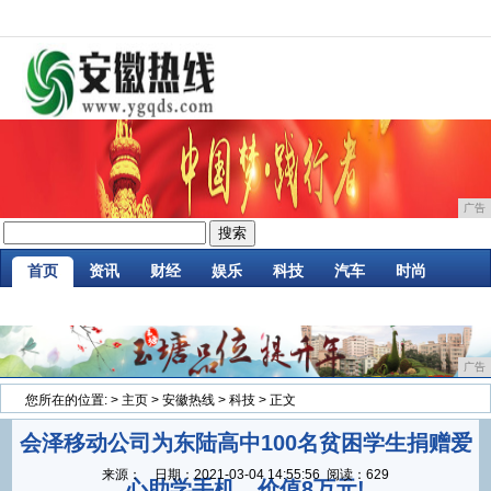
广告
首页
资讯
财经
娱乐
科技
汽车
时尚
企业
游戏
美食
商讯
消费
微商
广告
您所在的位置:
>
主页
>
安徽热线
>
科技
> 正文
会泽移动公司为东陆高中100名贫困学生捐赠爱
来源：
日期：
2021-03-04 14:55:56
阅读：629
心助学手机，价值8万元!