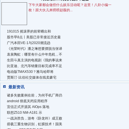
下午大家都会做些什么娱乐活动呢？这里！八卦小编一
枚！跟大伙儿来唠唠赵薇的...
191015 摇滚界的前辈晒出和
股市早8点丨美股已非常接近历史最
广汽本田VE-1与2020潮流趋
《光荣时代》潘之琳想要摆脱当张译
袁泉陶虹：哪里有什么中年危机，不
生田斗真主演的电视剧《我的事说来
比亚迪、北汽等销量目标完成率不足
电动版TMAX530？雅马哈即将
贾斯汀·比伯社交媒体在线卖豪宅
最新资讯
诸多失败案例在前，为何手机厂商仍
android 彻底关闭应用程序
宜信正式开源其 AIOps 落地
联想Z510 NM-A181 示
一战决胜负，游奇《卧龙吟》成王败
搭载三重生物识别，虹膜技术！国美