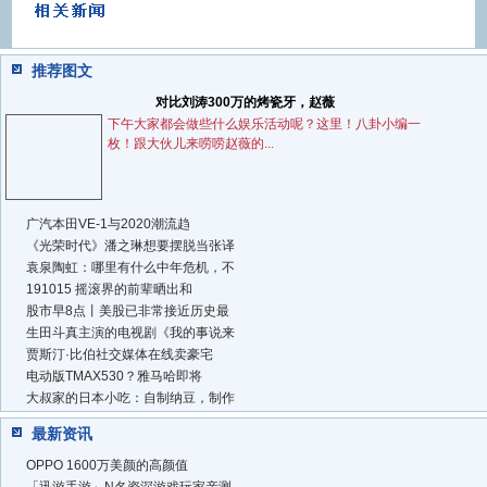
推荐图文
对比刘涛300万的烤瓷牙，赵薇
下午大家都会做些什么娱乐活动呢？这里！八卦小编一
枚！跟大伙儿来唠唠赵薇的...
广汽本田VE-1与2020潮流趋
《光荣时代》潘之琳想要摆脱当张译
袁泉陶虹：哪里有什么中年危机，不
191015 摇滚界的前辈晒出和
股市早8点丨美股已非常接近历史最
生田斗真主演的电视剧《我的事说来
贾斯汀·比伯社交媒体在线卖豪宅
电动版TMAX530？雅马哈即将
大叔家的日本小吃：自制纳豆，制作
最新资讯
OPPO 1600万美颜的高颜值
「迅游手游」N名资深游戏玩家亲测