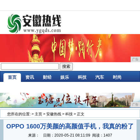
广告
首页
资讯
财经
娱乐
科技
汽车
时尚
企业
游戏
美食
商讯
消费
微商
广告
您所在的位置:
>
主页
>
安徽热线
>
科技
> 正文
OPPO 1600万美颜的高颜值手机，我真的粉了
来源：
日期：
2020-05-21 08:11:09
阅读：1407