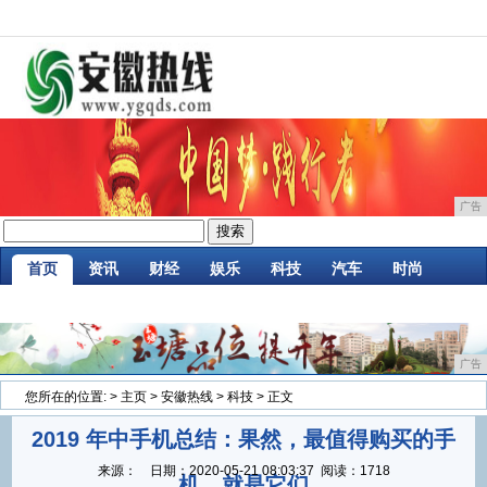
广告
首页
资讯
财经
娱乐
科技
汽车
时尚
企业
游戏
美食
商讯
消费
微商
广告
您所在的位置:
>
主页
>
安徽热线
>
科技
> 正文
2019 年中手机总结：果然，最值得购买的手
来源：
日期：
2020-05-21 08:03:37
阅读：1718
机，就是它们