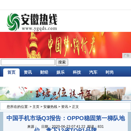
广告
首页
资讯
财经
娱乐
科技
汽车
时尚
企业
游戏
美食
商讯
消费
微商
广告
您所在的位置:
>
主页
>
安徽热线
>
资讯
> 正文
中国手机市场Q3报告：OPPO稳固第一梯队地
来源：
日期：
2020-06-23 07:41:22
阅读：831
位，拿下12省TOP1品牌