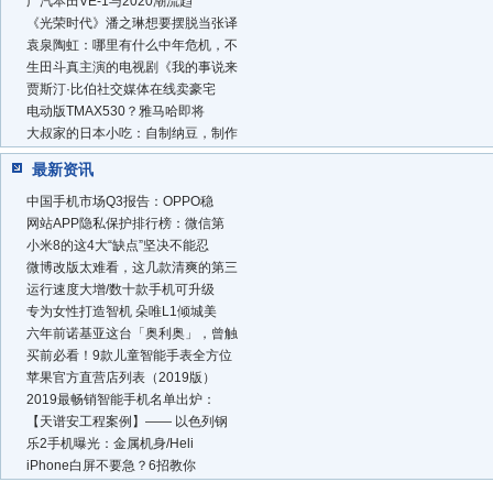
广汽本田VE-1与2020潮流趋
《光荣时代》潘之琳想要摆脱当张译
袁泉陶虹：哪里有什么中年危机，不
生田斗真主演的电视剧《我的事说来
贾斯汀·比伯社交媒体在线卖豪宅
电动版TMAX530？雅马哈即将
大叔家的日本小吃：自制纳豆，制作
最新资讯
中国手机市场Q3报告：OPPO稳
网站APP隐私保护排行榜：微信第
小米8的这4大“缺点”坚决不能忍
微博改版太难看，这几款清爽的第三
运行速度大增/数十款手机可升级
专为女性打造智机 朵唯L1倾城美
六年前诺基亚这台「奥利奥」，曾触
买前必看！9款儿童智能手表全方位
苹果官方直营店列表（2019版）
2019最畅销智能手机名单出炉：
【天谱安工程案例】—— 以色列钢
乐2手机曝光：金属机身/Heli
iPhone白屏不要急？6招教你