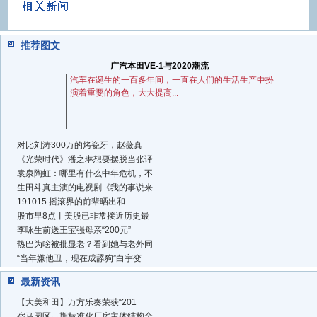
推荐图文
广汽本田VE-1与2020潮流
汽车在诞生的一百多年间，一直在人们的生活生产中扮
演着重要的角色，大大提高...
对比刘涛300万的烤瓷牙，赵薇真
《光荣时代》潘之琳想要摆脱当张译
袁泉陶虹：哪里有什么中年危机，不
生田斗真主演的电视剧《我的事说来
191015 摇滚界的前辈晒出和
股市早8点丨美股已非常接近历史最
李咏生前送王宝强母亲“200元”
热巴为啥被批显老？看到她与老外同
“当年嫌他丑，现在成舔狗”白宇变
最新资讯
【大美和田】万方乐奏荣获“201
宿马园区三期标准化厂房主体结构全