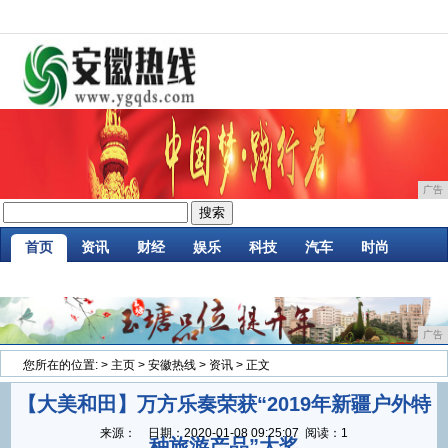
广告
首页
资讯
财经
娱乐
科技
汽车
时尚
企业
游戏
美食
商讯
消费
微商
广告
您所在的位置:
>
主页
>
安徽热线
>
资讯
> 正文
【大美和田】万方乐奏荣获“2019年新疆户外特
来源：
日期：
2020-01-08 09:25:07
阅读：1
种旅游产品”大奖