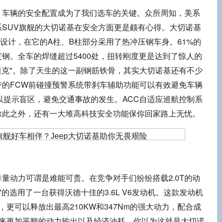
辆的安全配置成为了我们选车的关键。众所周知，美系
SUV旗舰的大切诺基在安全方面更是颇有心得。大切诺基
车身设计，在它的A柱、B柱部分采用了热冲压钢车身。61%的
钢。全车的焊缝超过5400处，扭转刚度更是达到了惊人的
路坦克"。除了天生的这一副钢筋铁骨，其实大切诺基还有不少
带的FCW前碰撞预警系统带刹车辅助功能可以有效避免车辆
以提示盲区，避免交通事故的发生。ACC自适应巡航控制系
除此之外，还有一大堆高科技安全功能保你回家路上无忧。
动力可谓是难能可贵。在竞争对手们纷纷搭载2.0T的动
"的选用了一台获得沃德十佳的3.6L V6发动机。这款发动机
更可以释放出最高210KW和347Nm的强大动力，配合成
带来更加平顺的动力输出以及经济油耗。你以为这就是大切诺