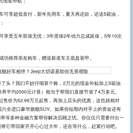
0元现金补贴；
车可享超低首付，新年先用车，夏天再还款，还送5箱油，
案；
可享受五年双保无忧：3年质保2年动力总成延保，5年10次
主成功推荐亲友购车，赠送新老车主底盘装甲。
头？我们不妨仔细算个账，2万元的现金补贴加上5箱油
保养平均2000元计算）相当于帮我们直接节省了4万多元。
诺基起售价为52.99万元起售，再加上店头的优惠，这也就相对
国六全进口豪华旗舰SUV。如果你短期内对手上的资金还有
期0利率等多种金融方案帮你解决后顾之忧。你仅仅只需要付出一
能将它带回家开开心心过大年，还在等什么，赶紧行动吧。