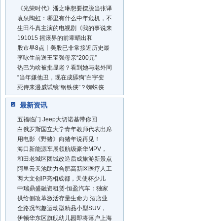
《光荣时代》潘之琳想要摆脱当张译
袁泉陶虹：哪里有什么中年危机，不
生田斗真主演的电视剧《我的事说来
191015 摇滚界的前辈晒出和
股市早8点丨美股已非常接近历史最
李咏生前送王宝强母亲“200元”
热巴为啥被批显老？看到她与老外同
“当年嫌他丑，现在成舔狗”白宇变
死侍来漫威试镜“钢铁侠”？蜘蛛侠
最新资讯
五福临门 Jeep大切诺基带你回
白俄罗斯国立大学青年教师代表出席
用电影《野猪》向猪年说再见！
海口新能源车展领航级豪华MPV，
和田老城区团城改造后成旅游新景点
阿里云天池助力合肥高新区医疗人工
两大文创IP亮相成都，天使杯少儿
中瑞鼎盛融资租赁-恒盈汽车：独家
供给侧改革激活存量生命力 酒店业
全路况驾趣运动型精品小型SUV，
伊顿华东区旗舰幼儿园即将落户上海