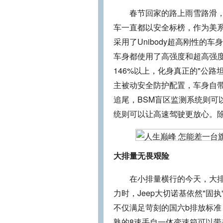
春节回家的路上雨雪路滑，车
车一直都以安全标榜，作为美系
采用了Unibody超高刚性的
车身都使用了高强度和超高强度
146%以上，化身真正的"公
主被动安全防护配置，车身自
追尾，BSM盲区监测系统则可
统则可以让高速驾驶更放心。
大排量无畏艰险
在小排量横行的今天，大排量
力时，Jeep大切诺基依然"固执
不仅满足苛刻的国六b排放标准，
熟的8速手自一体变速箱可以