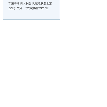
车主尊享四大权益 长城炮联盟北京
企业打先锋，“文旅援疆”助力“旅