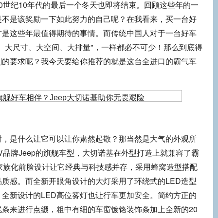
世纪10年代的最后一个冬天也即将结束。回顾这些年的一
是不是该奖励一下如此努力的自己呢？在我看来，买一台好
才是这些年最值得期待的事情。而传统中国人对于一台好车
、大尺寸、大空间、大排量"，一样都必不可少！那么到底得
刻的要求呢？我今天要给你推荐的就是这台全进口的霸气车
是什么让它可以让你肃然起敬？那当然是大气的外观所
V品牌Jeep的旗舰车型，大切诺基在外型打造上就兼容了霸
家族化前脸设计让它经典与科技感并存，采用蜂窝造型搭配
质感。而全新开眼角设计的大灯采用了环绕式的LED造型
全新设计的LED高位雾灯也让行车更加安全。简约方正的
条来进行点缀，粗中有细的车窗镀铬装饰条加上全新的20