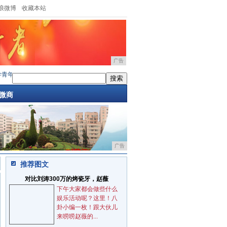
浪微博
收藏本站
广告
年教师代表出席第七届全球青年
·
用电影《野猪》向猪年说再见！
·
海口新能源车展领航级
微商
广告
推荐图文
对比刘涛300万的烤瓷牙，赵薇
下午大家都会做些什么
娱乐活动呢？这里！八
卦小编一枚！跟大伙儿
来唠唠赵薇的...