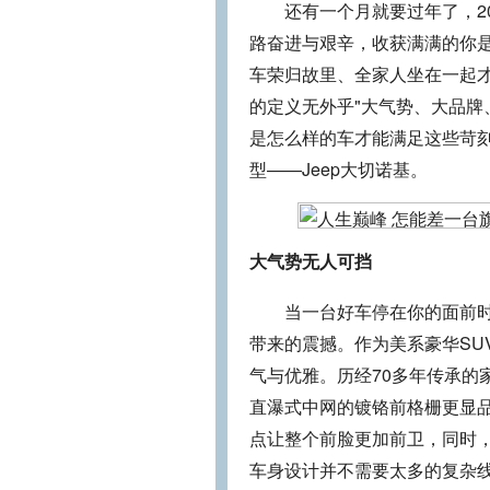
还有一个月就要过年了，20
路奋进与艰辛，收获满满的你
车荣归故里、全家人坐在一起
的定义无外乎"大气势、大品牌
是怎么样的车才能满足这些苛
型——Jeep大切诺基。
大气势无人可挡
当一台好车停在你的面前时，
带来的震撼。作为美系豪华SU
气与优雅。历经70多年传承的
直瀑式中网的镀铬前格栅更显品
点让整个前脸更加前卫，同时，
车身设计并不需要太多的复杂线