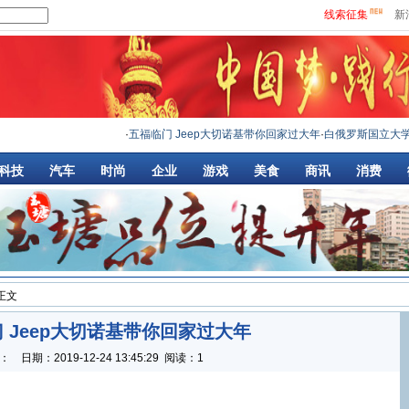
线索征集
新
·
五福临门 Jeep大切诺基带你回家过大年
·
白俄罗斯国立大学青
科技
汽车
时尚
企业
游戏
美食
商讯
消费
 正文
 Jeep大切诺基带你回家过大年
：
日期：
2019-12-24 13:45:29
阅读：1