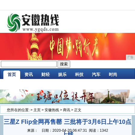
广告
首页
资讯
财经
娱乐
科技
汽车
时尚
企业
游戏
美食
商讯
消费
微商
广告
您所在的位置:
>
主页
>
安徽热线
>
商讯
> 正文
三星Z Flip全网再售罄 三批将于3月6日上午10点
来源：
日期：
2020-04-20 06:47:31
阅读：1342
上线