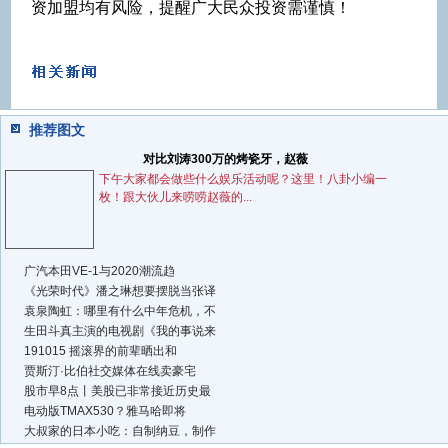
资加盟均有风险，提醒广大民众投资需谨慎！
推荐图文
对比刘涛300万的烤瓷牙，赵薇
下午大家都会做些什么娱乐活动呢？这里！八卦小编一
枚！跟大伙儿来唠唠赵薇的...
广汽本田VE-1与2020潮流趋
《光荣时代》潘之琳想要摆脱当张译
袁泉陶虹：哪里有什么中年危机，不
生田斗真主演的电视剧《我的事说来
191015 摇滚界的前辈晒出和
贾斯汀·比伯社交媒体在线卖豪宅
股市早8点丨美股已非常接近历史最
电动版TMAX530？雅马哈即将
大叔家的日本小吃：自制纳豆，制作