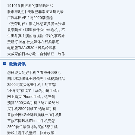
191015 摇滚界的前辈晒出和
股市早8点丨美股已非常接近历史最
广汽本田VE-1与2020潮流趋
《光荣时代》潘之琳想要摆脱当张译
袁泉陶虹：哪里有什么中年危机，不
生田斗真主演的电视剧《我的事说来
贾斯汀·比伯社交媒体在线卖豪宅
电动版TMAX530？雅马哈即将
大叔家的日本小吃：自制纳豆，制作
最新资讯
怎样能买到好手机？看神舟999元
四川移动将建全球领先手机视频精品
2500元就买这些手机！配置/颜
“小屏党”有福了！华为小屏手机n
网上购买iPhone手机，这三句
预算2500买啥手机？这几款绝对
买手机2500就够了 选这些手机
首款全网4G全球通旗舰一加手机5
三款不同风格iPhone手机壳怎
2500价位最值得购买的5部手机
游戏主题手机壁纸！快来收藏！