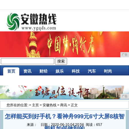
广告
首页
资讯
财经
娱乐
科技
汽车
时尚
企业
游戏
美食
商讯
消费
微商
广告
您所在的位置:
>
主页
>
安徽热线
>
商讯
> 正文
怎样能买到好手机？看神舟999元6寸大屏8核智
来源：
日期：
2020-06-10 04:20:56
阅读：657
能机如何做到的