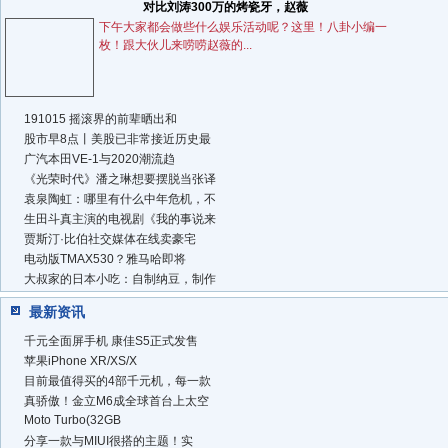
对比刘涛300万的烤瓷牙，赵薇
下午大家都会做些什么娱乐活动呢？这里！八卦小编一
枚！跟大伙儿来唠唠赵薇的...
191015 摇滚界的前辈晒出和
股市早8点丨美股已非常接近历史最
广汽本田VE-1与2020潮流趋
《光荣时代》潘之琳想要摆脱当张译
袁泉陶虹：哪里有什么中年危机，不
生田斗真主演的电视剧《我的事说来
贾斯汀·比伯社交媒体在线卖豪宅
电动版TMAX530？雅马哈即将
大叔家的日本小吃：自制纳豆，制作
最新资讯
千元全面屏手机 康佳S5正式发售
苹果iPhone XR/XS/X
目前最值得买的4部千元机，每一款
真骄傲！金立M6成全球首台上太空
Moto Turbo(32GB
分享一款与MIUI很搭的主题！实