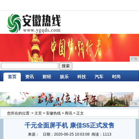
广告
首页
资讯
财经
娱乐
科技
汽车
时尚
企业
游戏
美食
商讯
消费
微商
广告
您所在的位置:
>
主页
>
安徽热线
>
商讯
> 正文
千元全面屏手机 康佳S5正式发售
来源：
日期：
2020-06-25 10:03:08
阅读：1113