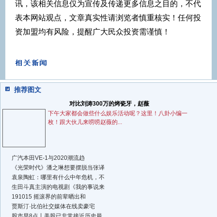
讯，该相关信息仅为宣传及传递更多信息之目的，不代
表本网站观点，文章真实性请浏览者慎重核实！任何投
资加盟均有风险，提醒广大民众投资需谨慎！
推荐图文
对比刘涛300万的烤瓷牙，赵薇
下午大家都会做些什么娱乐活动呢？这里！八卦小编一
枚！跟大伙儿来唠唠赵薇的...
广汽本田VE-1与2020潮流趋
《光荣时代》潘之琳想要摆脱当张译
袁泉陶虹：哪里有什么中年危机，不
生田斗真主演的电视剧《我的事说来
191015 摇滚界的前辈晒出和
贾斯汀·比伯社交媒体在线卖豪宅
股市早8点丨美股已非常接近历史最