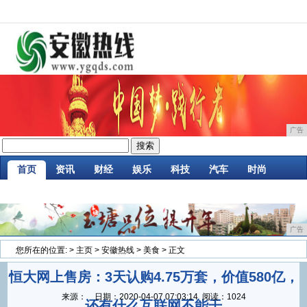
广告
首页
资讯
财经
娱乐
科技
汽车
时尚
企业
游戏
美食
商讯
消费
微商
广告
您所在的位置:
>
主页
>
安徽热线
>
美食
> 正文
恒大网上售房：3天认购4.75万套，价值580亿，
来源：
日期：
2020-04-07 07:03:14
阅读：1024
还有什么互联网不能干