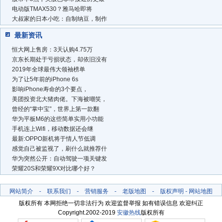
电动版TMAX530？雅马哈即将
大叔家的日本小吃：自制纳豆，制作
最新资讯
恒大网上售房：3天认购4.75万
京东长期处于亏损状态，却依旧没有
2019年全球最伟大领袖榜单
为了让5年前的iPhone 6s
影响iPhone寿命的3个要点，
美团投资北大猪肉佬。下海被嘲笑，
曾经的“掌中宝”，世界上第一款翻
华为平板M6的这些简单实用小功能
手机连上Wifi，移动数据还会继
最新:OPPO新机将于情人节低调
感觉自己被监视了，刷什么就推荐什
华为突然公开：自动驾驶一项关键发
荣耀20S和荣耀9X对比哪个好？
网站简介
-
联系我们
-
营销服务
-
老版地图
-
版权声明
-
网站地图
版权所有 本网拒绝一切非法行为 欢迎监督举报 如有错误信息 欢迎纠正
Copyright.2002-2019
安徽热线
版权所有