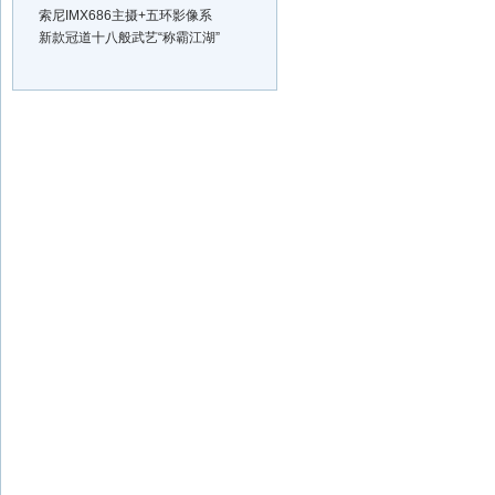
索尼IMX686主摄+五环影像系
新款冠道十八般武艺“称霸江湖”