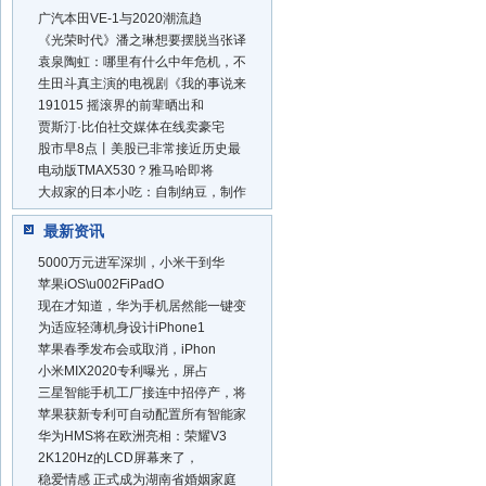
广汽本田VE-1与2020潮流趋
《光荣时代》潘之琳想要摆脱当张译
袁泉陶虹：哪里有什么中年危机，不
生田斗真主演的电视剧《我的事说来
191015 摇滚界的前辈晒出和
贾斯汀·比伯社交媒体在线卖豪宅
股市早8点丨美股已非常接近历史最
电动版TMAX530？雅马哈即将
大叔家的日本小吃：自制纳豆，制作
最新资讯
5000万元进军深圳，小米干到华
苹果iOS\u002FiPadO
现在才知道，华为手机居然能一键变
为适应轻薄机身设计iPhone1
苹果春季发布会或取消，iPhon
小米MIX2020专利曝光，屏占
三星智能手机工厂接连中招停产，将
苹果获新专利可自动配置所有智能家
华为HMS将在欧洲亮相：荣耀V3
2K120Hz的LCD屏幕来了，
稳爱情感 正式成为湖南省婚姻家庭