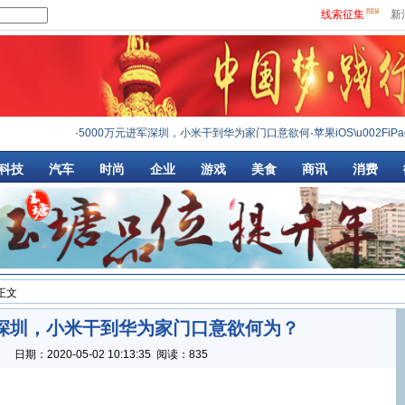
线索征集
新
·
5000万元进军深圳，小米干到华为家门口意欲何
·
苹果iOS\u002FiPad
科技
汽车
时尚
企业
游戏
美食
商讯
消费
 正文
军深圳，小米干到华为家门口意欲何为？
：
日期：
2020-05-02 10:13:35
阅读：835