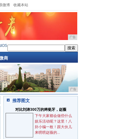
浪微博
收藏本站
广告
OS13.4开发
·
现在才知道，华为手机居然能一键变翻译机！难道我
·
为适应轻薄机身设计i
微商
广告
推荐图文
对比刘涛300万的烤瓷牙，赵薇
下午大家都会做些什么
娱乐活动呢？这里！八
卦小编一枚！跟大伙儿
来唠唠赵薇的...